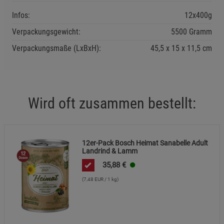
Cookie-Informationen
anzeigen
Infos:
12x400g
Datenschutzerklärung
Impressum
Verpackungsgewicht:
5500 Gramm
Verpackungsmaße (LxBxH):
45,5
15
11,5
cm
Wird oft zusammen bestellt:
12er-Pack Bosch Heimat Sanabelle Adult
Landrind & Lamm
35,88
€
(7,48 EUR / 1 kg)