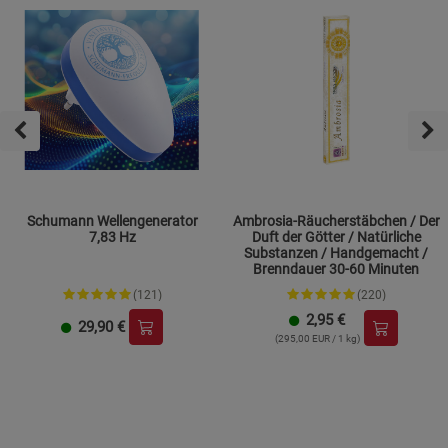
Schumann Wellengenerator
Ambrosia-Räucherstäbchen / Der
7,83 Hz
Duft der Götter / Natürliche
Substanzen / Handgemacht /
Brenndauer 30-60 Minuten
(121)
(220)
2,95
€
29,90
€
(295,00 EUR / 1 kg)