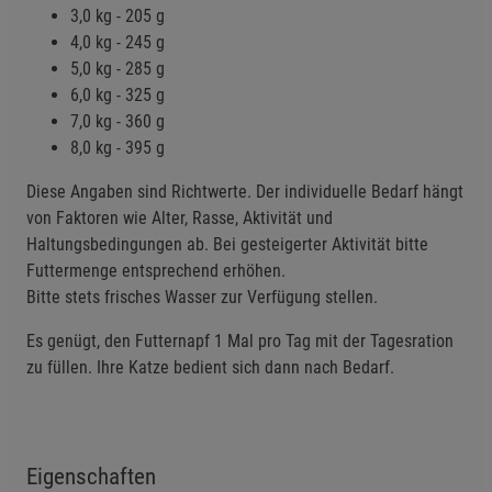
3,0 kg - 205 g
Notwendige Cookies (5)
4,0 kg - 245 g
Beschreibung Notwendige Cookies
5,0 kg - 285 g
Cookie-Informationen
anzeigen
6,0 kg - 325 g
7,0 kg - 360 g
8,0 kg - 395 g
Funktionale Cookies (1)
Funktionale Cooki
Beschreibung Funktionale Cookies
Diese Angaben sind Richtwerte. Der individuelle Bedarf hängt
von Faktoren wie Alter, Rasse, Aktivität und
Cookie-Informationen
anzeigen
Haltungsbedingungen ab. Bei gesteigerter Aktivität bitte
Futtermenge entsprechend erhöhen.
Statistik Cookies (2)
Statistik Cookies
Bitte stets frisches Wasser zur Verfügung stellen.
Beschreibung Statistik Cookies
Es genügt, den Futternapf 1 Mal pro Tag mit der Tagesration
Cookie-Informationen
anzeigen
zu füllen. Ihre Katze bedient sich dann nach Bedarf.
Marketing Cookies (3)
Marketing Cookies
Beschreibung Marketing Cookies
Eigenschaften