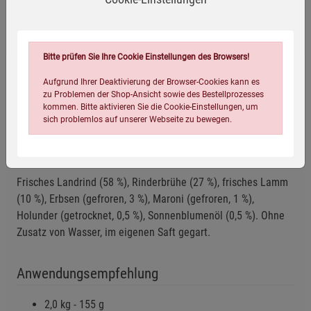
Herstellerinformationen
Bitte prüfen Sie Ihre Cookie Einstellungen des Browsers!
Aufgrund Ihrer Deaktivierung der Browser-Cookies kann es
zu Problemen der Shop-Ansicht sowie des Bestellprozesses
Glutenfrei
kommen. Bitte aktivieren Sie die Cookie-Einstellungen, um
sich problemlos auf unserer Webseite zu bewegen.
Zutaten
Frisches Landrind (58 %), Rinderbrühe (27 %), frisches Lamm
(10 %), Erbsen (gefroren, 3 %), Maroni (gefroren, 1 %),
Holunder (getrocknet, 0,5 %), Sonnenblumenöl (0,5 %). Ohne
Zusatz von Wasser, im eigenen Saft gegart.
Einstellungen speichern für die Gruppe
Einstellungen speichern für die Gruppe
Anwendungsempfehlung
Einstellungen speichern für die Gruppe
Zurück
Einwilligung nicht erteilen
2,0 kg - 155 g