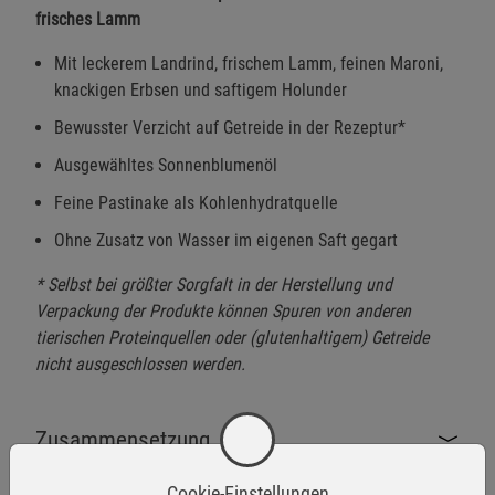
frisches Lamm
Mit leckerem Landrind, frischem Lamm, feinen Maroni,
knackigen Erbsen und saftigem Holunder
Bewusster Verzicht auf Getreide in der Rezeptur*
Ausgewähltes Sonnenblumenöl
Feine Pastinake als Kohlenhydratquelle
Ohne Zusatz von Wasser im eigenen Saft gegart
* Selbst bei größter Sorgfalt in der Herstellung und
Verpackung der Produkte können Spuren von anderen
tierischen Proteinquellen oder (glutenhaltigem) Getreide
nicht ausgeschlossen werden.
Zusammensetzung
Cookie-Einstellungen