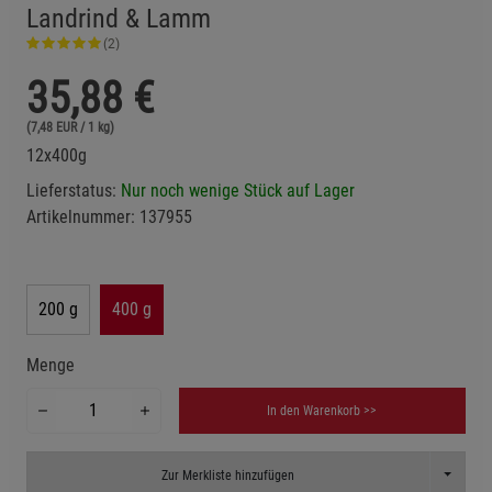
Landrind & Lamm
(2)
35,88
€
(7,48 EUR / 1 kg)
12x400g
Lieferstatus:
Nur noch wenige Stück auf Lager
Artikelnummer:
137955
200 g
400 g
Menge
In den Warenkorb >>
Toggle D
Zur Merkliste hinzufügen