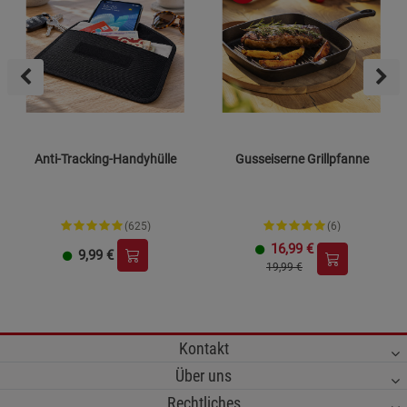
Anti-Tracking-Handyhülle
Gusseiserne Grillpfanne
(625)
(6)
16,99
€
9,99
€
19,99 €
Kontakt
Über uns
Rechtliches