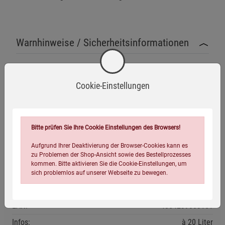
Warnhinweise / Sicherheitsinformationen
Warnhinweise
Cookie-Einstellungen
Dieser Artikel ist ausschließlich zur einmaligen
Befüllung mit Trinkwasser vorgesehen. Wiederholte
Mehr anzeigen
Nutzung kann hygienische Risiken bergen.
Wasserbeutel nicht über die empfohlene Füllmenge von
Bitte prüfen Sie Ihre Cookie Einstellungen des Browsers!
Herstellerinformationen
20 Litern pro Beutel belasten, um ein Reißen des
Aufgrund Ihrer Deaktivierung der Browser-Cookies kann es
Materials zu vermeiden.
zu Problemen der Shop-Ansicht sowie des Bestellprozesses
kommen. Bitte aktivieren Sie die Cookie-Einstellungen, um
Der Beutel ist nicht für den Transport von Wasser oder
sich problemlos auf unserer Webseite zu bewegen.
Eigenschaften
anderen Flüssigkeiten geeignet.
Direkte Sonneneinstrahlung und extreme Temperaturen
EAN:
4054239003161
können die Haltbarkeit des Wassers und die
Infos:
à 20 Liter
Materialeigenschaften beeinträchtigen.