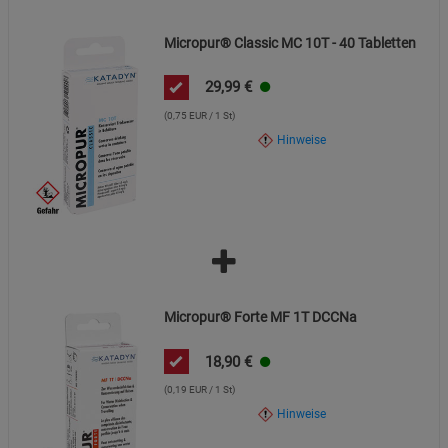
Micropur® Classic MC 10T - 40 Tabletten
29,99
€
(0,75 EUR / 1 St)
Hinweise
Micropur® Forte MF 1T DCCNa
18,90
€
(0,19 EUR / 1 St)
Hinweise