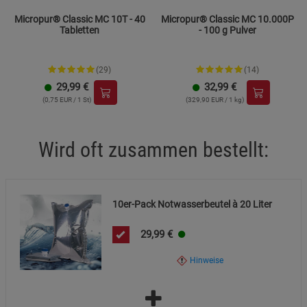
Einfüllstutzen und Deckel von der Abbildung abweichen
Beschreibung Statistik Cookies
kann. Dies stellt keinen Qualitätsmangel dar. Entsorgung:
Micropur® Classic MC 10T - 40
Micropur® Classic MC 10.000P
Tabletten
- 100 g Pulver
Dieser Artikel kann über den Recyclingabfall (Plastik)
Cookie-Informationen
anzeigen
entsorgt werden.
(29)
(14)
Marketing Cookies (3)
Marketing Cookies
29,99
€
32,99
€
Beschreibung Marketing Cookies
(0,75 EUR / 1 St)
(329,90 EUR / 1 kg)
Cookie-Informationen
anzeigen
Wird oft zusammen bestellt:
Datenschutzerklärung
Impressum
10er-Pack Notwasserbeutel à 20 Liter
29,99
€
Hinweise