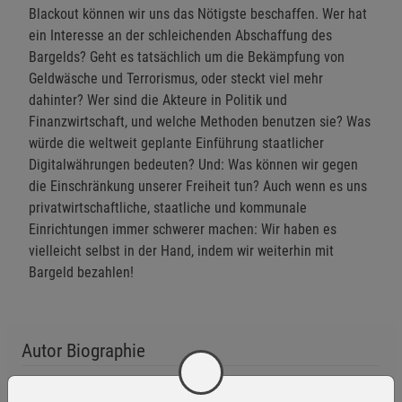
Blackout können wir uns das Nötigste beschaffen. Wer hat
ein Interesse an der schleichenden Abschaffung des
Bargelds? Geht es tatsächlich um die Bekämpfung von
Geldwäsche und Terrorismus, oder steckt viel mehr
dahinter? Wer sind die Akteure in Politik und
Finanzwirtschaft, und welche Methoden benutzen sie? Was
würde die weltweit geplante Einführung staatlicher
Digitalwährungen bedeuten? Und: Was können wir gegen
die Einschränkung unserer Freiheit tun? Auch wenn es uns
privatwirtschaftliche, staatliche und kommunale
Einrichtungen immer schwerer machen: Wir haben es
vielleicht selbst in der Hand, indem wir weiterhin mit
Bargeld bezahlen!
Autor Biographie
Hakon von Holst recherchiert seit 2019 zur schleichenden