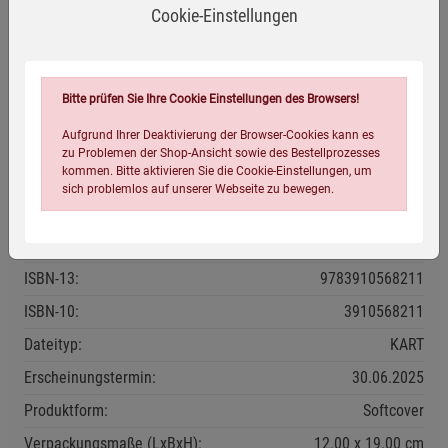
Verdrängung des Bargelds. In zahlreichen Veröffentlichungen
Cookie-Einstellungen
hat er den von Finanzunternehmen erklärten "Krieg gegen
das Bargeld" beleuchtet. Über die Jahre wurde er so zur
Stimme der jungen Generation für den Erhalt des "einzigen
Bitte prüfen Sie Ihre Cookie Einstellungen des Browsers!
etablierten f
...
Aufgrund Ihrer Deaktivierung der Browser-Cookies kann es
weiterlesen
zu Problemen der Shop-Ansicht sowie des Bestellprozesses
kommen. Bitte aktivieren Sie die Cookie-Einstellungen, um
sich problemlos auf unserer Webseite zu bewegen.
Eigenschaften
Verlag / Herausgeber:
Verlag Hintergrund
ISBN-13:
9783910568211
ISBN-10:
3910568211
Dateityp:
KART
Einstellungen speichern für die Gruppe
Einstellungen speichern für die Gruppe
Erscheinungstermin:
30.06.2025
Produktform:
Softcover
Einstellungen speichern für die Gruppe
Zurück
Einwilligung nicht erteilen
Verpackungsmaße (LxBxH):
12.00
19.00
cm