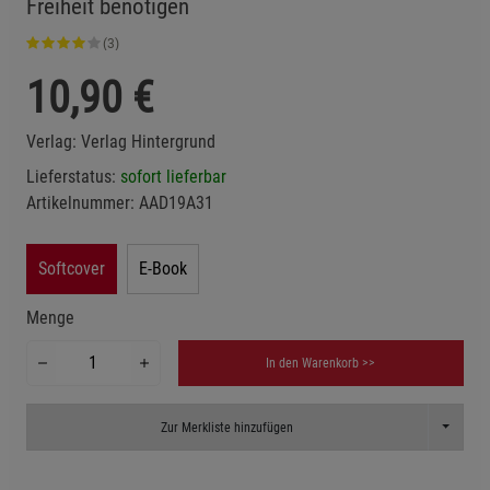
Freiheit benötigen
(3)
10,90
€
Verlag:
Verlag Hintergrund
Lieferstatus:
sofort lieferbar
Artikelnummer:
AAD19A31
Softcover
E-Book
Menge
In den Warenkorb >>
Toggle D
Zur Merkliste hinzufügen