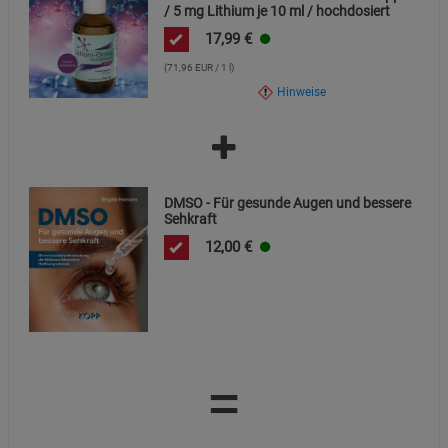
/ 5 mg Lithium je 10 ml / hochdosiert
Cookie-Informationen
anzeigen
17,99
€
Datenschutzerklärung
Impressum
(71,96 EUR / 1 l)
Hinweise
DMSO - Für gesunde Augen und bessere
Sehkraft
12,00
€
=