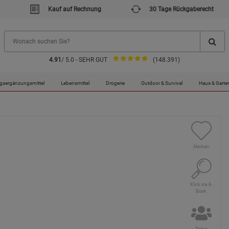
Kauf auf Rechnung
30 Tage Rückgaberecht
4.91
/ 5.0 - SEHR GUT
(148.391)
gsergänzungsmittel
Lebensmittel
Drogerie
Outdoor & Survival
Haus & Garte
Merken
Klick ins E-
Book