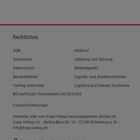
Rechtliches
Link zum/zur
AGB
Widerruf
Link zum/zur
Impressum
Lieferung und Zahlung
Link zum/zur
Datenschutz
Batteriegesetz
Link zum/zur
Barrierefreiheit
Logistik- und Anlieferrichtlinien
Vertrag widerrufen
Logistics and Delivery Guidelines
BIO-zertifiziert: Kontrollstelle DE-ÖKO-006
Cookie-Einstellungen
Hersteller aller vom Kopp Verlag herausgegebenen Bücher ist:
Kopp Verlag e.K. - Bertha-Benz-Str. 10 - 72108 Rottenburg a. N. -
info@kopp-verlag.de