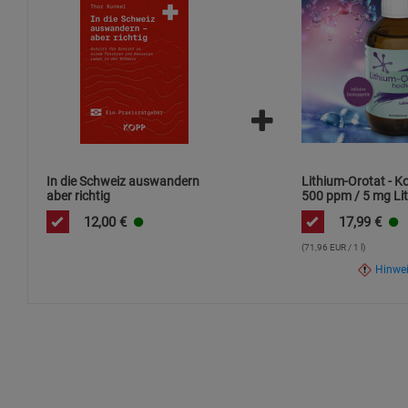
In die Schweiz auswandern
Lithium-Orotat - K
aber richtig
500 ppm / 5 mg Lit
ml / hochdosiert
12,00
€
17,99
€
(71,96 EUR / 1 l)
Hinwe