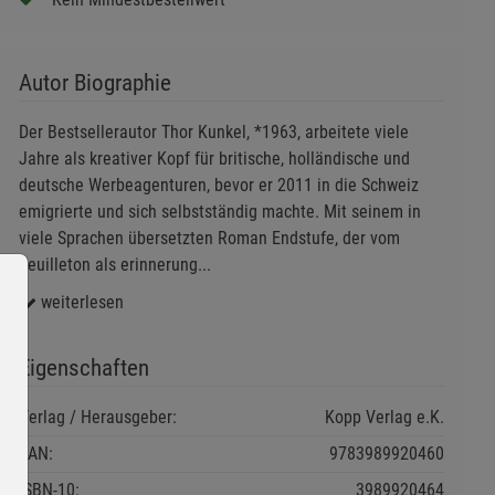
Autor Biographie
Der Bestsellerautor Thor Kunkel, *1963, arbeitete viele
Jahre als kreativer Kopf für britische, holländische und
deutsche Werbeagenturen, bevor er 2011 in die Schweiz
emigrierte und sich selbstständig machte. Mit seinem in
viele Sprachen übersetzten Roman Endstufe, der vom
Feuilleton als erinnerung
...
weiterlesen
Eigenschaften
Verlag / Herausgeber:
Kopp Verlag e.K.
EAN:
9783989920460
ISBN-10:
3989920464