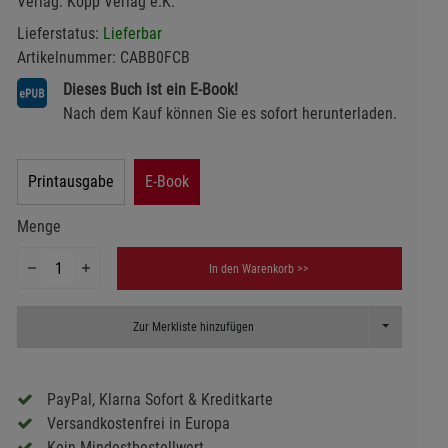
Verlag:
Kopp Verlag e.K.
Lieferstatus:
Lieferbar
Artikelnummer:
CABB0FCB
Dieses Buch ist ein E-Book!
Nach dem Kauf können Sie es sofort herunterladen.
Printausgabe
E-Book
Menge
In den Warenkorb >>
Toggle Dropd
Zur Merkliste hinzufügen
PayPal, Klarna Sofort & Kreditkarte
Versandkostenfrei in Europa
Kein Mindestbestellwert