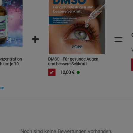
Statistik Cookies (2)
Statistik Cookie
Beschreibung Statistik Cookies
Cookie-Informationen
anzeigen
=
Marketing Cookies (3)
Marketing Cook
Beschreibung Marketing Cookies
onzentration
DMSO - Für gesunde Augen
hium je 10
und bessere Sehkraft
Cookie-Informationen
anzeigen
12,00
€
Datenschutzerklärung
Impressum
ise
Noch sind keine Bewertungen vorhanden.