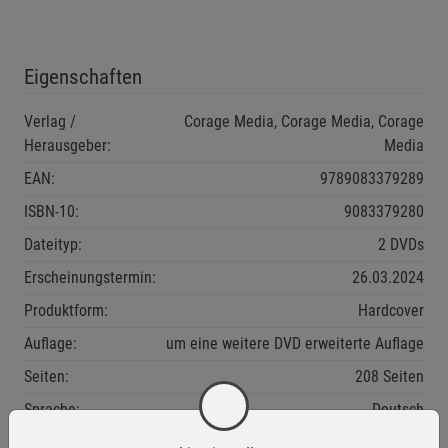
Eigenschaften
Verlag /
Corage Media, Corage Media, Corage
Herausgeber:
Media
EAN:
9789083379289
ISBN-10:
9083379280
Dateityp:
2 DVDs
Erscheinungstermin:
26.03.2024
Produktform:
Hardcover
Auflage:
um eine weitere DVD erweiterte Auflage
Seiten:
208 Seiten
Sprache:
Deutsch
Verpackungsgewicht:
384 Gramm