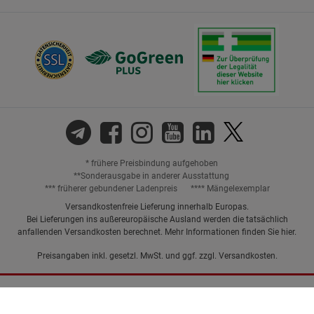
* frühere Preisbindung aufgehoben
**Sonderausgabe in anderer Ausstattung
*** früherer gebundener Ladenpreis
**** Mängelexemplar
Versandkostenfreie Lieferung innerhalb Europas.
Bei Lieferungen ins außereuropäische Ausland werden die tatsächlich
anfallenden Versandkosten berechnet. Mehr Informationen finden Sie
hier
.
Preisangaben inkl. gesetzl. MwSt. und ggf. zzgl.
Versandkosten.