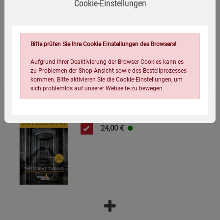
Cookie-Einstellungen
Verpackungsmaße (LxBxH):
2.70
14.10
21.30
cm
Bitte prüfen Sie Ihre Cookie Einstellungen des Browsers!
Aufgrund Ihrer Deaktivierung der Browser-Cookies kann es
Wird oft zusammen bestellt:
zu Problemen der Shop-Ansicht sowie des Bestellprozesses
kommen. Bitte aktivieren Sie die Cookie-Einstellungen, um
sich problemlos auf unserer Webseite zu bewegen.
Die Große Enteignung
24,00
€
Einstellungen speichern für die Gruppe
Einstellungen speichern für die Gruppe
Einstellungen speichern für die Gruppe
Zurück
Einwilligung nicht erteilen