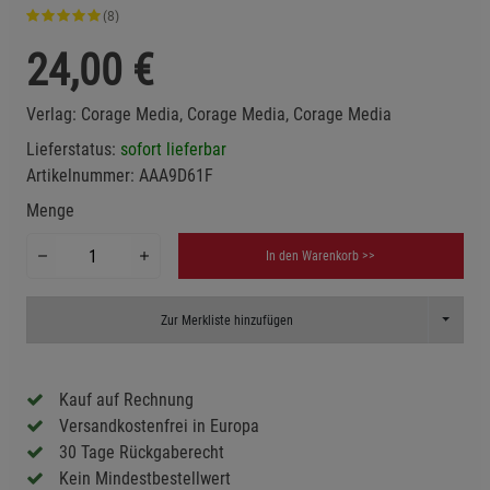
(8)
24,00
€
Verlag:
Corage Media, Corage Media, Corage Media
Lieferstatus:
sofort lieferbar
Artikelnummer:
AAA9D61F
Menge
In den Warenkorb >>
Toggle D
Zur Merkliste hinzufügen
Kauf auf Rechnung
Versandkostenfrei in Europa
30 Tage Rückgaberecht
Kein Mindestbestellwert