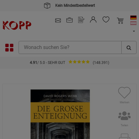
Kein Mindestbestellwert
4.91
/ 5.0 - SEHR GUT
(148.391)
Merken
Teilen