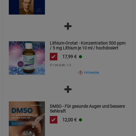
Lithium-Orotat - Konzentration 500 ppm
/ 5 mg Lithium je 10 ml / hochdosiert
17,99
€
(71,96 EUR / 1 l)
Hinweise
DMSO - Für gesunde Augen und bessere
Sehkraft
12,00
€