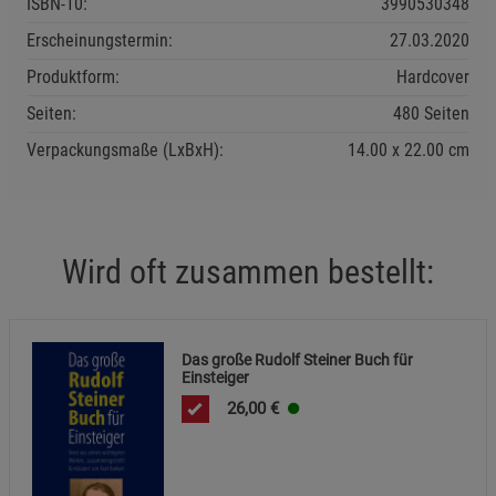
ISBN-10:
3990530348
Funktionale Cookies (1)
Funktionale Cooki
Erscheinungstermin:
27.03.2020
Beschreibung Funktionale Cookies
Produktform:
Hardcover
Cookie-Informationen
anzeigen
Seiten:
480 Seiten
Statistik Cookies (2)
Statistik Cookies
Verpackungsmaße (LxBxH):
14.00
22.00
cm
Beschreibung Statistik Cookies
Cookie-Informationen
anzeigen
Wird oft zusammen bestellt:
Marketing Cookies (3)
Marketing Cookies
Beschreibung Marketing Cookies
Cookie-Informationen
anzeigen
Das große Rudolf Steiner Buch für
Einsteiger
Datenschutzerklärung
Impressum
26,00
€