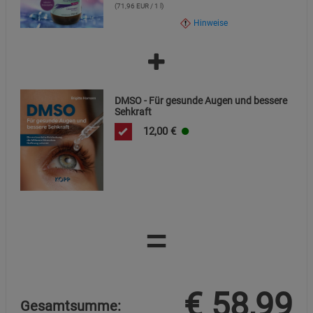
(71,96 EUR / 1 l)
Hinweise
DMSO - Für gesunde Augen und bessere
Sehkraft
12,00
€
=
€
58,99
Gesamtsumme: