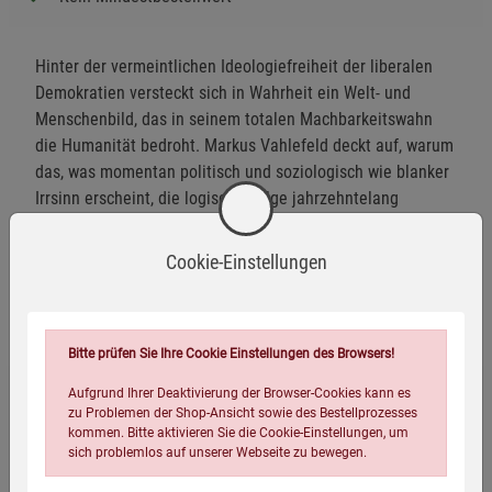
Hinter der vermeintlichen Ideologiefreiheit der liberalen
Demokratien versteckt sich in Wahrheit ein Welt- und
Menschenbild, das in seinem totalen Machbarkeitswahn
die Humanität bedroht. Markus Vahlefeld deckt auf, warum
das, was momentan politisch und soziologisch wie blanker
Irrsinn erscheint, die logische Folge jahrzehntelang
propagierter Grundannahmen ist. Denn die liberalen
Demokratien waren in ihrer praktischen Ausprägung nie
Cookie-Einstellungen
liberal. Und nun verwandeln sie auch die Demokratie in
eine Lüge.
Bitte prüfen Sie Ihre Cookie Einstellungen des Browsers!
Aufgrund Ihrer Deaktivierung der Browser-Cookies kann es
Autor Biographie
zu Problemen der Shop-Ansicht sowie des Bestellprozesses
kommen. Bitte aktivieren Sie die Cookie-Einstellungen, um
Markus Vahlefeld, 1966 in Hang Kong geboren, Deutsch-Brite,
sich problemlos auf unserer Webseite zu bewegen.
nach Kindheit und Jugend in Deutschland und den USA