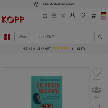
Kein Mindestbestellwert
4.91
/ 5.0 - SEHR GUT
(148.387)
Merken
Teilen