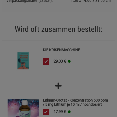
Verpackungsmaße (LxBxH):
1.50
14.00
21.50
cm
Statistik Cookies (2)
Statistik Cookies
Beschreibung Statistik Cookies
Wird oft zusammen bestellt:
Cookie-Informationen
anzeigen
Marketing Cookies (3)
Marketing Cookies
DIE KRISENMASCHINE
Beschreibung Marketing Cookies
29,00
€
Cookie-Informationen
anzeigen
Datenschutzerklärung
Impressum
Lithium-Orotat - Konzentration 500 ppm
/ 5 mg Lithium je 10 ml / hochdosiert
17,99
€