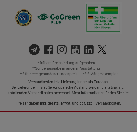
* frühere Preisbindung aufgehoben
**Sonderausgabe in anderer Ausstattung
*** früherer gebundener Ladenpreis
**** Mängelexemplar
Versandkostenfreie Lieferung innerhalb Europas.
Bei Lieferungen ins außereuropäische Ausland werden die tatsächlich
anfallenden Versandkosten berechnet. Mehr Informationen finden Sie
hier
.
Preisangaben inkl. gesetzl. MwSt. und ggf. zzgl.
Versandkosten.