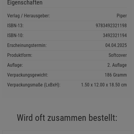
Eigenschaften
Marketing Cookies (3)
Marketing Cookies
Verlag / Herausgeber:
Piper
Beschreibung Marketing Cookies
ISBN-13:
9783492321198
Cookie-Informationen
anzeigen
ISBN-10:
3492321194
Erscheinungstermin:
04.04.2025
Datenschutzerklärung
Impressum
Produktform:
Softcover
Auflage:
2. Auflage
Verpackungsgewicht:
186 Gramm
Verpackungsmaße (LxBxH):
1.50
12.00
18.50
cm
Wird oft zusammen bestellt: