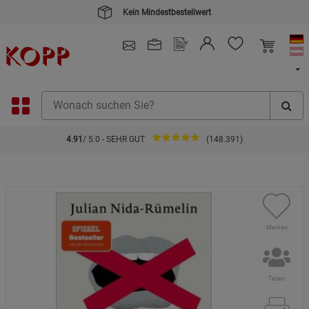
Kein Mindestbestellwert
4.91
/ 5.0 - SEHR GUT
(148.391)
Merken
Teilen