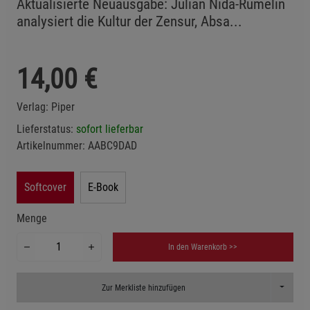
Aktualisierte Neuausgabe: Julian Nida-Rümelin
analysiert die Kultur der Zensur, Absa...
14,00
€
Verlag:
Piper
Lieferstatus:
sofort lieferbar
Artikelnummer:
AABC9DAD
Softcover
E-Book
Menge
In den Warenkorb >>
Toggle D
Zur Merkliste hinzufügen