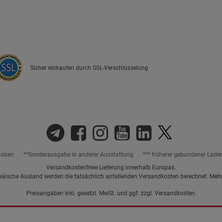
Marketing Cookies (3)
Marketing Cook
Beschreibung Marketing Cookies
Cookie-Informationen
anzeigen
Sicher einkaufen durch SSL-Verschlüsselung
Datenschutzerklärung
Impressum
hoben
**Sonderausgabe in anderer Ausstattung
*** früherer gebundener Lade
Versandkostenfreie Lieferung innerhalb Europas.
päische Ausland werden die tatsächlich anfallenden Versandkosten berechnet. Meh
Preisangaben inkl. gesetzl. MwSt. und ggf. zzgl.
Versandkosten.