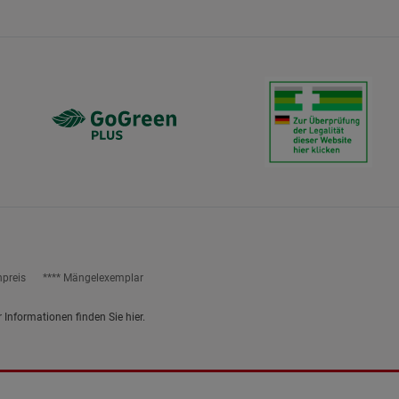
ies
npreis
**** Mängelexemplar
r Informationen finden Sie
hier
.