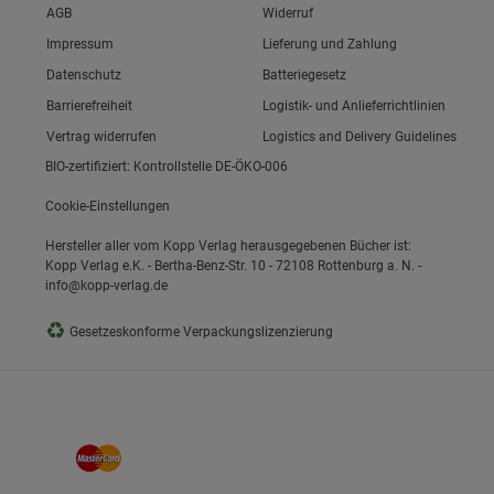
Link zum/zur
AGB
Widerruf
Link zum/zur
Impressum
Lieferung und Zahlung
Link zum/zur
Datenschutz
Batteriegesetz
ie Gruppe
Link zum/zur
Barrierefreiheit
Logistik- und Anlieferrichtlinien
Vertrag widerrufen
Logistics and Delivery Guidelines
BIO-zertifiziert: Kontrollstelle DE-ÖKO-006
Cookie-Einstellungen
Hersteller aller vom Kopp Verlag herausgegebenen Bücher ist:
Kopp Verlag e.K. - Bertha-Benz-Str. 10 - 72108 Rottenburg a. N. -
info@kopp-verlag.de
okies
♻
Gesetzeskonforme Verpackungslizenzierung
s