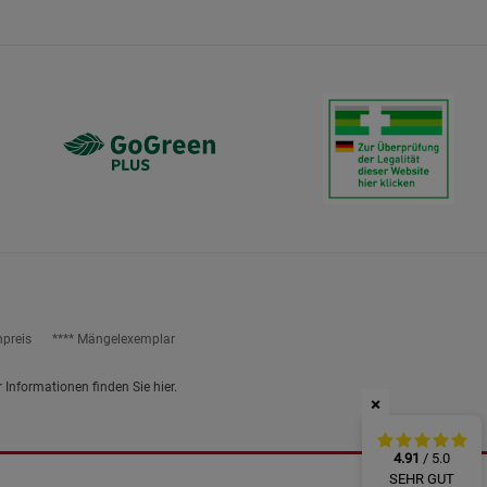
ies
npreis
**** Mängelexemplar
r Informationen finden Sie
hier
.
×
4.91
/ 5.0
SEHR GUT