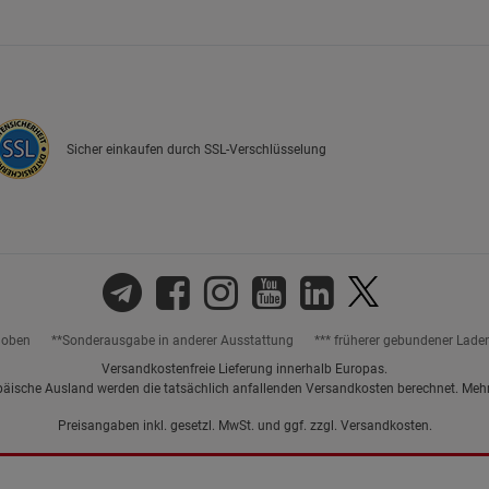
Marketing Cookies (3)
Marketing Cook
Beschreibung Marketing Cookies
Cookie-Informationen
anzeigen
Sicher einkaufen durch SSL-Verschlüsselung
Datenschutzerklärung
Impressum
hoben
**Sonderausgabe in anderer Ausstattung
*** früherer gebundener Lade
Versandkostenfreie Lieferung innerhalb Europas.
päische Ausland werden die tatsächlich anfallenden Versandkosten berechnet. Meh
Preisangaben inkl. gesetzl. MwSt. und ggf. zzgl.
Versandkosten.