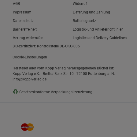
Link zum/zur
AGB
Widerruf
Link zum/zur
Impressum
Lieferung und Zahlung
Link zum/zur
Datenschutz
Batteriegesetz
ie Gruppe
Link zum/zur
Barrierefreiheit
Logistik- und Anlieferrichtlinien
Vertrag widerrufen
Logistics and Delivery Guidelines
BIO-zertifiziert: Kontrollstelle DE-ÖKO-006
Cookie-Einstellungen
Hersteller aller vom Kopp Verlag herausgegebenen Bücher ist:
Kopp Verlag e.K. - Bertha-Benz-Str. 10 - 72108 Rottenburg a. N. -
info@kopp-verlag.de
okies
♻
Gesetzeskonforme Verpackungslizenzierung
s