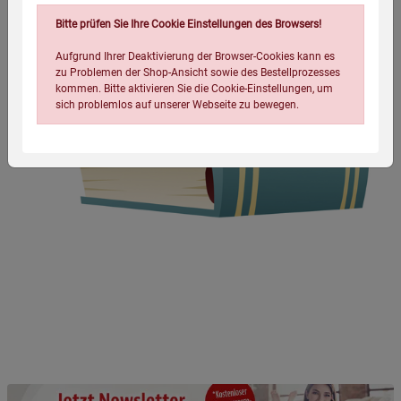
Bitte prüfen Sie Ihre Cookie Einstellungen des Browsers!
Aufgrund Ihrer Deaktivierung der Browser-Cookies kann es
zu Problemen der Shop-Ansicht sowie des Bestellprozesses
kommen. Bitte aktivieren Sie die Cookie-Einstellungen, um
sich problemlos auf unserer Webseite zu bewegen.
Einstellungen speichern für die Gruppe
Einstellungen speichern für die Gruppe
Einstellungen speichern für die Gruppe
Zurück
Einwilligung nicht erteilen
Notwendige Cookies (5)
Beschreibung Notwendige Cookies