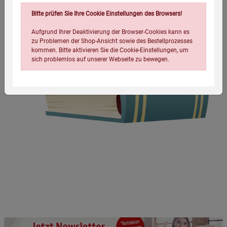
Bitte prüfen Sie Ihre Cookie Einstellungen des Browsers!
Aufgrund Ihrer Deaktivierung der Browser-Cookies kann es
zu Problemen der Shop-Ansicht sowie des Bestellprozesses
kommen. Bitte aktivieren Sie die Cookie-Einstellungen, um
sich problemlos auf unserer Webseite zu bewegen.
Einstellungen speichern für die Gruppe
Einstellungen speichern für die Gruppe
Einstellungen speichern für die Gruppe
Zurück
Einwilligung nicht erteilen
Notwendige Cookies (5)
Beschreibung Notwendige Cookies