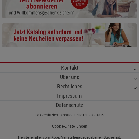
Cookie-Informationen
anzeigen
Funktionale Cookies (1)
Funktionale Cooki
Beschreibung Funktionale Cookies
Cookie-Informationen
anzeigen
Statistik Cookies (2)
Statistik Cookies
Kontakt
Beschreibung Statistik Cookies
Über uns
Cookie-Informationen
anzeigen
Rechtliches
Impressum
Marketing Cookies (3)
Marketing Cookies
Datenschutz
Beschreibung Marketing Cookies
BIO-zertifiziert: Kontrollstelle DE-ÖKO-006
Cookie-Informationen
anzeigen
Cookie-Einstellungen
Datenschutzerklärung
Impressum
Hersteller aller vom Kopp Verlag herausgegebenen Bücher ist: