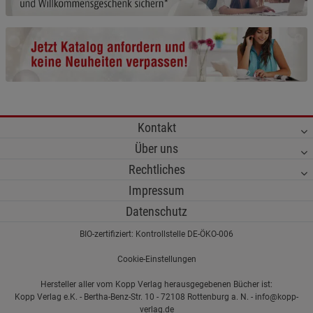
Cookie-Informationen
anzeigen
Funktionale Cookies (1)
Funktionale Cooki
Beschreibung Funktionale Cookies
Cookie-Informationen
anzeigen
Kontakt
Statistik Cookies (2)
Statistik Cookies
Über uns
Beschreibung Statistik Cookies
Rechtliches
Cookie-Informationen
anzeigen
Impressum
Datenschutz
Marketing Cookies (3)
Marketing Cookies
BIO-zertifiziert: Kontrollstelle DE-ÖKO-006
Beschreibung Marketing Cookies
Cookie-Einstellungen
Cookie-Informationen
anzeigen
Hersteller aller vom Kopp Verlag herausgegebenen Bücher ist:
Kopp Verlag e.K. - Bertha-Benz-Str. 10 - 72108 Rottenburg a. N. - info@kopp-
Datenschutzerklärung
Impressum
verlag.de