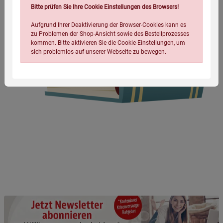
Bitte prüfen Sie Ihre Cookie Einstellungen des Browsers!
Aufgrund Ihrer Deaktivierung der Browser-Cookies kann es
zu Problemen der Shop-Ansicht sowie des Bestellprozesses
kommen. Bitte aktivieren Sie die Cookie-Einstellungen, um
sich problemlos auf unserer Webseite zu bewegen.
Einstellungen speichern für die Gruppe
Einstellungen speichern für die Gruppe
Einstellungen speichern für die Gruppe
Zurück
Einwilligung nicht erteilen
Notwendige Cookies (5)
Beschreibung Notwendige Cookies