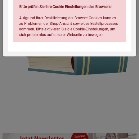
Bitte prüfen Sie Ihre Cookie Einstellungen des Browsers!
Aufgrund Ihrer Deaktivierung der Browser-Cookies kann es
zu Problemen der Shop-Ansicht sowie des Bestellprozesses
kommen. Bitte aktivieren Sie die Cookie-Einstellungen, um
sich problemlos auf unserer Webseite zu bewegen.
Einstellungen speichern für die Gruppe
Einstellungen speichern für die Gruppe
Einstellungen speichern für die Gruppe
Zurück
Einwilligung nicht erteilen
Notwendige Cookies (5)
Beschreibung Notwendige Cookies