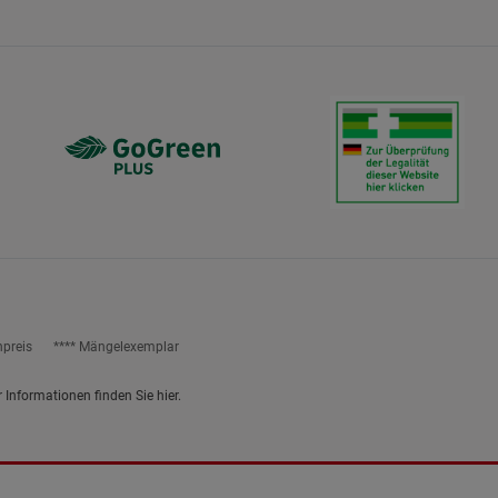
ies
npreis
**** Mängelexemplar
r Informationen finden Sie
hier
.