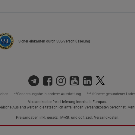
Marketing Cookies (3)
Marketing Cook
Beschreibung Marketing Cookies
Cookie-Informationen
anzeigen
Sicher einkaufen durch SSL-Verschlüsselung
Datenschutzerklärung
Impressum
hoben
**Sonderausgabe in anderer Ausstattung
*** früherer gebundener Lade
Versandkostenfreie Lieferung innerhalb Europas.
päische Ausland werden die tatsächlich anfallenden Versandkosten berechnet. Meh
Preisangaben inkl. gesetzl. MwSt. und ggf. zzgl.
Versandkosten.