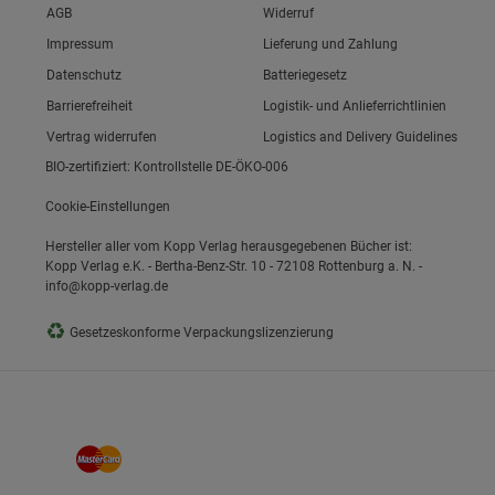
Link zum/zur
AGB
Widerruf
Link zum/zur
Impressum
Lieferung und Zahlung
Link zum/zur
Datenschutz
Batteriegesetz
ie Gruppe
Link zum/zur
Barrierefreiheit
Logistik- und Anlieferrichtlinien
Vertrag widerrufen
Logistics and Delivery Guidelines
BIO-zertifiziert: Kontrollstelle DE-ÖKO-006
Cookie-Einstellungen
Hersteller aller vom Kopp Verlag herausgegebenen Bücher ist:
Kopp Verlag e.K. - Bertha-Benz-Str. 10 - 72108 Rottenburg a. N. -
info@kopp-verlag.de
okies
♻
Gesetzeskonforme Verpackungslizenzierung
s