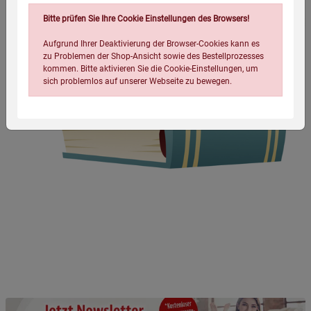
Bitte prüfen Sie Ihre Cookie Einstellungen des Browsers!
Aufgrund Ihrer Deaktivierung der Browser-Cookies kann es
zu Problemen der Shop-Ansicht sowie des Bestellprozesses
kommen. Bitte aktivieren Sie die Cookie-Einstellungen, um
sich problemlos auf unserer Webseite zu bewegen.
Einstellungen speichern für die Gruppe
Einstellungen speichern für die Gruppe
Einstellungen speichern für die Gruppe
Zurück
Einwilligung nicht erteilen
Notwendige Cookies (5)
Beschreibung Notwendige Cookies