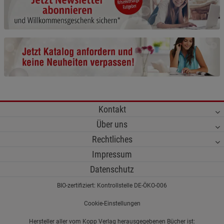
Cookie-Informationen
anzeigen
Funktionale Cookies (1)
Funktionale Cooki
Beschreibung Funktionale Cookies
Cookie-Informationen
anzeigen
Statistik Cookies (2)
Statistik Cookies
Kontakt
Beschreibung Statistik Cookies
Über uns
Cookie-Informationen
anzeigen
Rechtliches
Impressum
Marketing Cookies (3)
Marketing Cookies
Datenschutz
Beschreibung Marketing Cookies
BIO-zertifiziert: Kontrollstelle DE-ÖKO-006
Cookie-Informationen
anzeigen
Cookie-Einstellungen
Datenschutzerklärung
Impressum
Hersteller aller vom Kopp Verlag herausgegebenen Bücher ist: