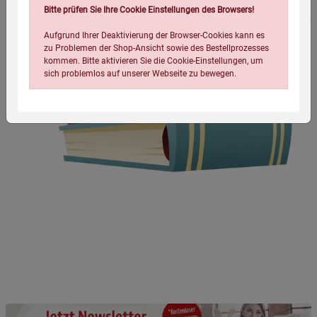
Bitte prüfen Sie Ihre Cookie Einstellungen des Browsers!
Aufgrund Ihrer Deaktivierung der Browser-Cookies kann es
zu Problemen der Shop-Ansicht sowie des Bestellprozesses
kommen. Bitte aktivieren Sie die Cookie-Einstellungen, um
sich problemlos auf unserer Webseite zu bewegen.
Einstellungen speichern für die Gruppe
Einstellungen speichern für die Gruppe
Einstellungen speichern für die Gruppe
Zurück
Einwilligung nicht erteilen
Notwendige Cookies (5)
Beschreibung Notwendige Cookies