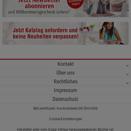
Cookie-Informationen
anzeigen
Funktionale Cookies (1)
Funktionale Cooki
Beschreibung Funktionale Cookies
Cookie-Informationen
anzeigen
Statistik Cookies (2)
Statistik Cookies
Kontakt
Beschreibung Statistik Cookies
Über uns
Cookie-Informationen
anzeigen
Rechtliches
Impressum
Marketing Cookies (3)
Marketing Cookies
Datenschutz
Beschreibung Marketing Cookies
BIO-zertifiziert: Kontrollstelle DE-ÖKO-006
Cookie-Informationen
anzeigen
Cookie-Einstellungen
Datenschutzerklärung
Impressum
Hersteller aller vom Kopp Verlag herausgegebenen Bücher ist: