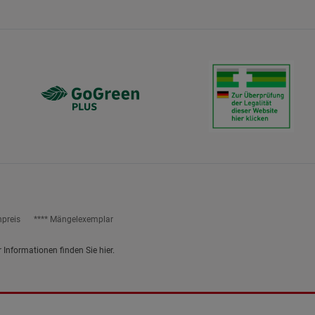
ies
npreis
**** Mängelexemplar
r Informationen finden Sie
hier
.