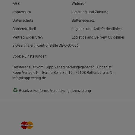
Link zum/zur
AGB
Widerruf
Link zum/zur
Impressum
Lieferung und Zahlung
Link zum/zur
Datenschutz
Batteriegesetz
ie Gruppe
Link zum/zur
Barrierefreiheit
Logistik- und Anlieferrichtlinien
Vertrag widerrufen
Logistics and Delivery Guidelines
BIO-zertifiziert: Kontrollstelle DE-ÖKO-006
Cookie-Einstellungen
Hersteller aller vom Kopp Verlag herausgegebenen Bücher ist:
Kopp Verlag e.K. - Bertha-Benz-Str. 10 - 72108 Rottenburg a. N. -
info@kopp-verlag.de
okies
♻
Gesetzeskonforme Verpackungslizenzierung
s