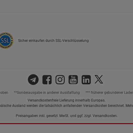
Marketing Cookies (3)
Marketing Cook
Beschreibung Marketing Cookies
Cookie-Informationen
anzeigen
Sicher einkaufen durch SSL-Verschlüsselung
Datenschutzerklärung
Impressum
hoben
**Sonderausgabe in anderer Ausstattung
*** früherer gebundener Lade
Versandkostenfreie Lieferung innerhalb Europas.
päische Ausland werden die tatsächlich anfallenden Versandkosten berechnet. Meh
Preisangaben inkl. gesetzl. MwSt. und ggf. zzgl.
Versandkosten.