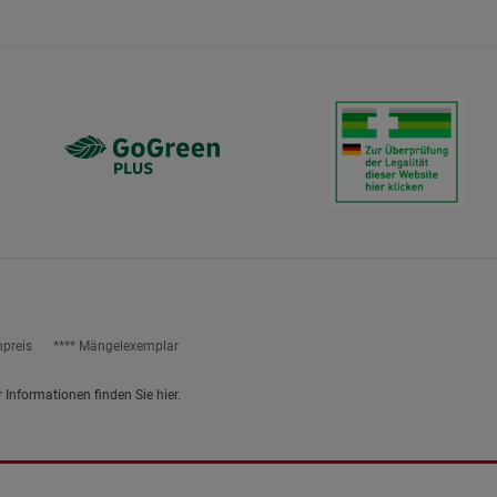
ies
npreis
**** Mängelexemplar
r Informationen finden Sie
hier
.