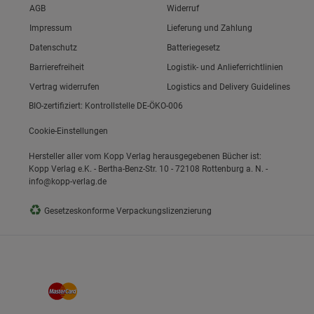
Link zum/zur
AGB
Widerruf
Link zum/zur
Impressum
Lieferung und Zahlung
Link zum/zur
Datenschutz
Batteriegesetz
ie Gruppe
Link zum/zur
Barrierefreiheit
Logistik- und Anlieferrichtlinien
Vertrag widerrufen
Logistics and Delivery Guidelines
BIO-zertifiziert: Kontrollstelle DE-ÖKO-006
Cookie-Einstellungen
Hersteller aller vom Kopp Verlag herausgegebenen Bücher ist:
Kopp Verlag e.K. - Bertha-Benz-Str. 10 - 72108 Rottenburg a. N. -
info@kopp-verlag.de
okies
♻
Gesetzeskonforme Verpackungslizenzierung
s