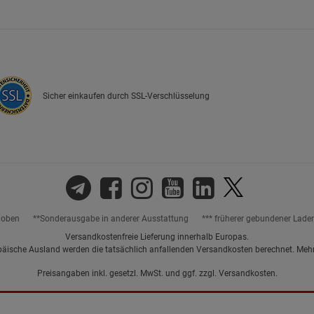
Marketing Cookies (3)
Marketing Cook
Beschreibung Marketing Cookies
Cookie-Informationen
anzeigen
Sicher einkaufen durch SSL-Verschlüsselung
Datenschutzerklärung
Impressum
hoben
**Sonderausgabe in anderer Ausstattung
*** früherer gebundener Lade
Versandkostenfreie Lieferung innerhalb Europas.
päische Ausland werden die tatsächlich anfallenden Versandkosten berechnet. Meh
Preisangaben inkl. gesetzl. MwSt. und ggf. zzgl.
Versandkosten.