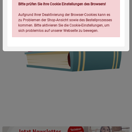
Bitte prüfen Sie Ihre Cookie Einstellungen des Browsers!
Aufgrund Ihrer Deaktivierung der Browser-Cookies kann es
zu Problemen der Shop-Ansicht sowie des Bestellprozesses
kommen. Bitte aktivieren Sie die Cookie-Einstellungen, um
sich problemlos auf unserer Webseite zu bewegen.
Einstellungen speichern für die Gruppe
Einstellungen speichern für die Gruppe
Einstellungen speichern für die Gruppe
Zurück
Einwilligung nicht erteilen
Notwendige Cookies (5)
Beschreibung Notwendige Cookies