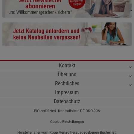
Cookie-Informationen
anzeigen
Funktionale Cookies (1)
Funktionale Cooki
Beschreibung Funktionale Cookies
Cookie-Informationen
anzeigen
Statistik Cookies (2)
Statistik Cookies
Kontakt
Beschreibung Statistik Cookies
Über uns
Cookie-Informationen
anzeigen
Rechtliches
Impressum
Marketing Cookies (3)
Marketing Cookies
Datenschutz
Beschreibung Marketing Cookies
BIO-zertifiziert: Kontrollstelle DE-ÖKO-006
Cookie-Informationen
anzeigen
Cookie-Einstellungen
Datenschutzerklärung
Impressum
Hersteller aller vom Kopp Verlag herausgegebenen Bücher ist: