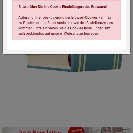
Bitte prüfen Sie Ihre Cookie Einstellungen des Browsers!
Aufgrund Ihrer Deaktivierung der Browser-Cookies kann es
zu Problemen der Shop-Ansicht sowie des Bestellprozesses
kommen. Bitte aktivieren Sie die Cookie-Einstellungen, um
sich problemlos auf unserer Webseite zu bewegen.
Einstellungen speichern für die Gruppe
Einstellungen speichern für die Gruppe
Einstellungen speichern für die Gruppe
Zurück
Einwilligung nicht erteilen
Notwendige Cookies (5)
Beschreibung Notwendige Cookies