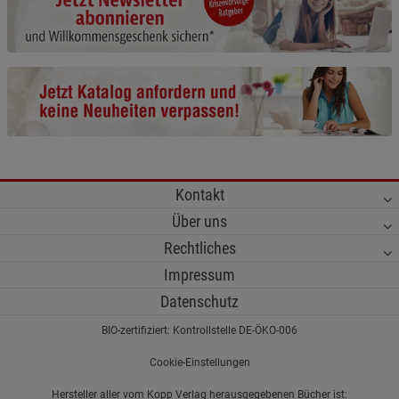
Cookie-Informationen
anzeigen
Funktionale Cookies (1)
Funktionale Cooki
Beschreibung Funktionale Cookies
Cookie-Informationen
anzeigen
Statistik Cookies (2)
Statistik Cookies
Kontakt
Beschreibung Statistik Cookies
Über uns
Cookie-Informationen
anzeigen
Rechtliches
Impressum
Marketing Cookies (3)
Marketing Cookies
Datenschutz
Beschreibung Marketing Cookies
BIO-zertifiziert: Kontrollstelle DE-ÖKO-006
Cookie-Informationen
anzeigen
Cookie-Einstellungen
Datenschutzerklärung
Impressum
Hersteller aller vom Kopp Verlag herausgegebenen Bücher ist: