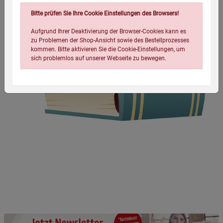
Bitte prüfen Sie Ihre Cookie Einstellungen des Browsers!
Aufgrund Ihrer Deaktivierung der Browser-Cookies kann es
zu Problemen der Shop-Ansicht sowie des Bestellprozesses
kommen. Bitte aktivieren Sie die Cookie-Einstellungen, um
sich problemlos auf unserer Webseite zu bewegen.
Einstellungen speichern für die Gruppe
Einstellungen speichern für die Gruppe
Einstellungen speichern für die Gruppe
Zurück
Einwilligung nicht erteilen
Notwendige Cookies (5)
Beschreibung Notwendige Cookies