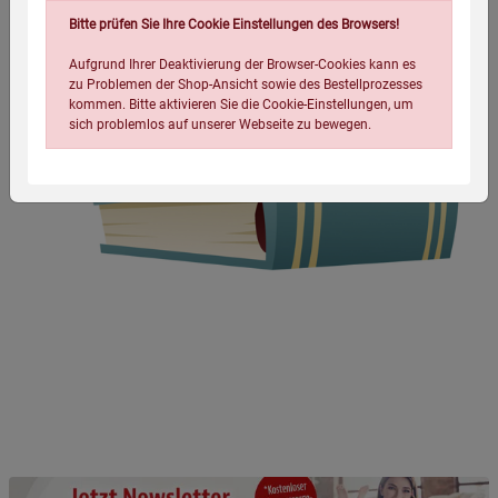
Bitte prüfen Sie Ihre Cookie Einstellungen des Browsers!
Aufgrund Ihrer Deaktivierung der Browser-Cookies kann es
zu Problemen der Shop-Ansicht sowie des Bestellprozesses
kommen. Bitte aktivieren Sie die Cookie-Einstellungen, um
sich problemlos auf unserer Webseite zu bewegen.
Einstellungen speichern für die Gruppe
Einstellungen speichern für die Gruppe
Einstellungen speichern für die Gruppe
Zurück
Einwilligung nicht erteilen
Notwendige Cookies (5)
Beschreibung Notwendige Cookies