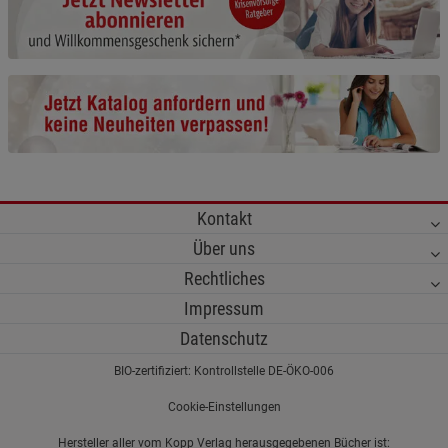
Cookie-Informationen
anzeigen
Funktionale Cookies (1)
Funktionale Cooki
Beschreibung Funktionale Cookies
Cookie-Informationen
anzeigen
Statistik Cookies (2)
Statistik Cookies
Kontakt
Beschreibung Statistik Cookies
Über uns
Cookie-Informationen
anzeigen
Rechtliches
Impressum
Marketing Cookies (3)
Marketing Cookies
Datenschutz
Beschreibung Marketing Cookies
BIO-zertifiziert: Kontrollstelle DE-ÖKO-006
Cookie-Informationen
anzeigen
Cookie-Einstellungen
Datenschutzerklärung
Impressum
Hersteller aller vom Kopp Verlag herausgegebenen Bücher ist: