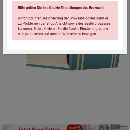
Bitte prüfen Sie Ihre Cookie Einstellungen des Browsers!
Aufgrund Ihrer Deaktivierung der Browser-Cookies kann es
zu Problemen der Shop-Ansicht sowie des Bestellprozesses
kommen. Bitte aktivieren Sie die Cookie-Einstellungen, um
sich problemlos auf unserer Webseite zu bewegen.
Einstellungen speichern für die Gruppe
Einstellungen speichern für die Gruppe
Einstellungen speichern für die Gruppe
Zurück
Einwilligung nicht erteilen
Notwendige Cookies (5)
Beschreibung Notwendige Cookies