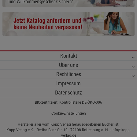
Cookie-Informationen
anzeigen
Funktionale Cookies (1)
Funktionale Cooki
Beschreibung Funktionale Cookies
Cookie-Informationen
anzeigen
Kontakt
Statistik Cookies (2)
Statistik Cookies
Über uns
Beschreibung Statistik Cookies
Rechtliches
Cookie-Informationen
anzeigen
Impressum
Datenschutz
Marketing Cookies (3)
Marketing Cookies
BIO-zertifiziert: Kontrollstelle DE-ÖKO-006
Beschreibung Marketing Cookies
Cookie-Einstellungen
Cookie-Informationen
anzeigen
Hersteller aller vom Kopp Verlag herausgegebenen Bücher ist:
Kopp Verlag e.K. - Bertha-Benz-Str. 10 - 72108 Rottenburg a. N. - info@kopp-
Datenschutzerklärung
Impressum
verlag.de