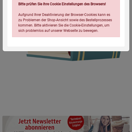
Bitte prüfen Sie Ihre Cookie Einstellungen des Browsers!
Aufgrund Ihrer Deaktivierung der Browser-Cookies kann es
zu Problemen der Shop-Ansicht sowie des Bestellprozesses
kommen. Bitte aktivieren Sie die Cookie-Einstellungen, um
sich problemlos auf unserer Webseite zu bewegen.
Einstellungen speichern für die Gruppe
Einstellungen speichern für die Gruppe
Einstellungen speichern für die Gruppe
Zurück
Einwilligung nicht erteilen
Notwendige Cookies (5)
Beschreibung Notwendige Cookies