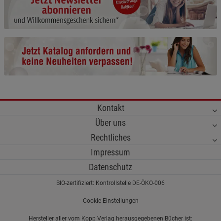
Cookie-Informationen
anzeigen
Funktionale Cookies (1)
Funktionale Cooki
Beschreibung Funktionale Cookies
Cookie-Informationen
anzeigen
Statistik Cookies (2)
Statistik Cookies
Kontakt
Beschreibung Statistik Cookies
Über uns
Cookie-Informationen
anzeigen
Rechtliches
Impressum
Marketing Cookies (3)
Marketing Cookies
Datenschutz
Beschreibung Marketing Cookies
BIO-zertifiziert: Kontrollstelle DE-ÖKO-006
Cookie-Informationen
anzeigen
Cookie-Einstellungen
Datenschutzerklärung
Impressum
Hersteller aller vom Kopp Verlag herausgegebenen Bücher ist: