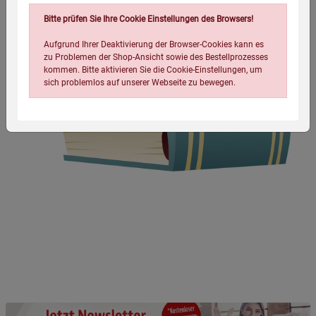
Bitte prüfen Sie Ihre Cookie Einstellungen des Browsers!
Aufgrund Ihrer Deaktivierung der Browser-Cookies kann es
zu Problemen der Shop-Ansicht sowie des Bestellprozesses
kommen. Bitte aktivieren Sie die Cookie-Einstellungen, um
sich problemlos auf unserer Webseite zu bewegen.
Einstellungen speichern für die Gruppe
Einstellungen speichern für die Gruppe
Einstellungen speichern für die Gruppe
Zurück
Einwilligung nicht erteilen
Notwendige Cookies (5)
Beschreibung Notwendige Cookies