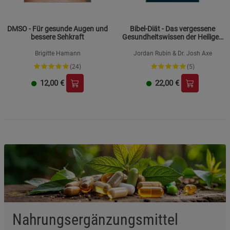
DMSO - Für gesunde Augen und
Bibel-Diät - Das vergessene
bessere Sehkraft
Gesundheitswissen der Heiligen
Schrift
Brigitte Hamann
Jordan Rubin & Dr. Josh Axe
(24)
(5)
12,00
€
22,00
€
Nahrungsergänzungsmittel