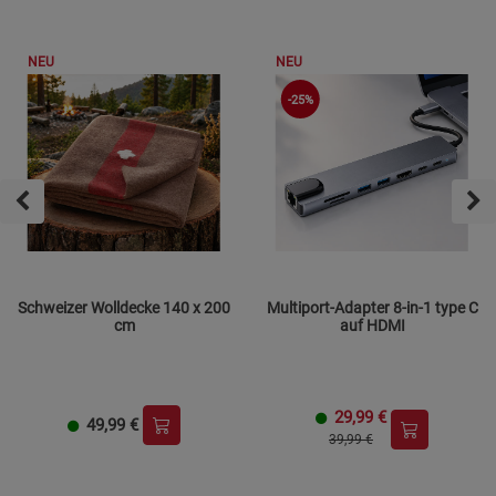
NEU
NEU
-25%
Schweizer Wolldecke 140 x 200
Multiport-Adapter 8-in-1 type C
cm
auf HDMI
29,99
€
49,99
€
39,99 €