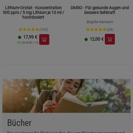
Lithium-Orotat - Konzentration
DMSO - Für gesunde Augen und
500 ppm / 5 mg Lithium je 10 ml /
bessere Sehkraft
hochdosiert
Brigitte Hamann
(103)
(24)
17,99
€
12,00
€
(71,96 EUR / 1 l)
Bücher