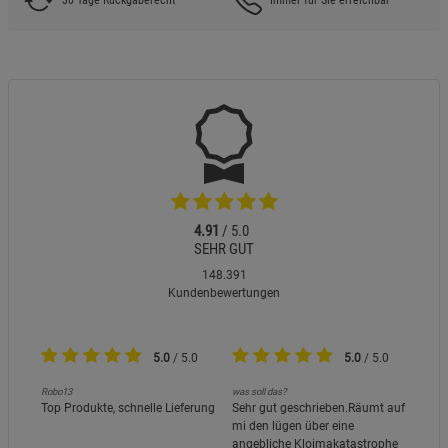
30 Tage Rückgaberecht
Immer für Sie erreichbar
4.91
/ 5.0
SEHR GUT
148.391
Kundenbewertungen
5.0
/ 5.0
5.0
/ 5.0
Robo13
was soll das?
Karll
Top Produkte, schnelle Lieferung
Sehr gut geschrieben.Räumt auf
Top
mi den lügen über eine
angebliche Kloimakatastrophe