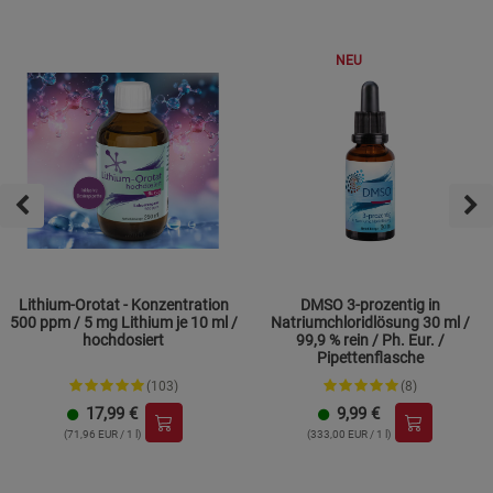
NEU
Lithium-Orotat - Konzentration
DMSO 3-prozentig in
500 ppm / 5 mg Lithium je 10 ml /
Natriumchloridlösung 30 ml /
hochdosiert
99,9 % rein / Ph. Eur. /
Pipettenflasche
(103)
(8)
17,99
€
9,99
€
(71,96 EUR / 1 l)
(333,00 EUR / 1 l)