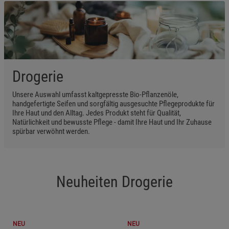
Funktionale Cookies (1)
Funktionale Cooki
Beschreibung Funktionale Cookies
Cookie-Informationen
anzeigen
Drogerie
Statistik Cookies (2)
Statistik Cookies
Unsere Auswahl umfasst kaltgepresste Bio-Pflanzenöle,
handgefertigte Seifen und sorgfältig ausgesuchte Pflegeprodukte für
Beschreibung Statistik Cookies
Ihre Haut und den Alltag. Jedes Produkt steht für Qualität,
Cookie-Informationen
anzeigen
Natürlichkeit und bewusste Pflege - damit Ihre Haut und Ihr Zuhause
spürbar verwöhnt werden.
Marketing Cookies (3)
Marketing Cookies
Beschreibung Marketing Cookies
Neuheiten Drogerie
Cookie-Informationen
anzeigen
Datenschutzerklärung
Impressum
NEU
NEU