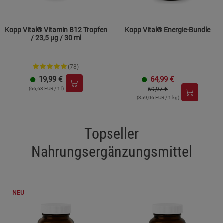
Kopp Vital® Vitamin B12 Tropfen
Kopp Vital® Energie-Bundle
/ 23,5 µg / 30 ml
(78)
19,99
€
64,99
€
(66,63 EUR / 1 l)
69,97 €
(359,06 EUR / 1 kg)
Topseller
Nahrungsergänzungsmittel
NEU