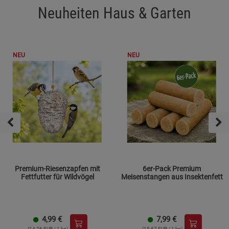
Neuheiten Haus & Garten
NEU
NEU
Premium-Riesenzapfen mit
6er-Pack Premium
Fettfutter für Wildvögel
Meisenstangen aus Insektenfett
4,99
€
7,99
€
(14,26 EUR / 1 kg)
(15,67 EUR / 1 kg)