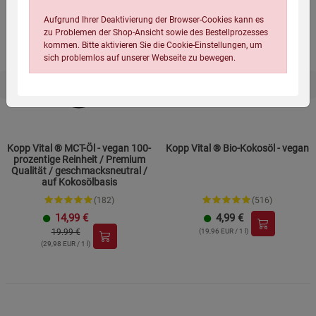
-25%
Aufgrund Ihrer Deaktivierung der Browser-Cookies kann es
zu Problemen der Shop-Ansicht sowie des Bestellprozesses
kommen. Bitte aktivieren Sie die Cookie-Einstellungen, um
sich problemlos auf unserer Webseite zu bewegen.
Kopp Vital ® MCT-Öl - vegan 100-
Kopp Vital ® Bio-Kokosöl - vegan
prozentige Reinheit / Premium
Qualität / geschmacksneutral /
auf Kokosölbasis
Einstellungen speichern für die Gruppe
Einstellungen speichern für die Gruppe
(182)
(516)
14,99
€
4,99
€
Einstellungen speichern für die Gruppe
Zurück
Einwilligung nicht erteilen
19.99 €
(19,96 EUR / 1 l)
(29,98 EUR / 1 l)
Notwendige Cookies (5)
Beschreibung Notwendige Cookies
Cookie-Informationen
anzeigen