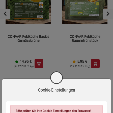
CONVAR Feldküche Basics
CONVAR Feldküche
Gemüsebrühe
Bauernfrühstück
14,95
€
5,95
€
(34,77 EUR / 1 kg)
(59,50 EUR / 1 kg)
Topseller Lebensmittel
Cookie-Einstellungen
Bitte prüfen Sie Ihre Cookie Einstellungen des Browsers!