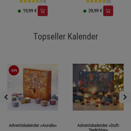
(13)
(2)
19,99
€
29,99
€
Topseller Kalender
-20%
Adventskalender »Auralis«
Adventskalender »Duft-
Teelichter«