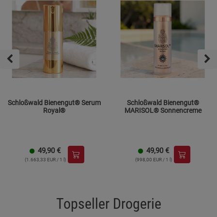
Schloßwald Bienengut® Serum
Schloßwald Bienengut®
Royal®
MARISOL® Sonnencreme
49,90
€
49,90
€
(1.663,33 EUR / 1 l)
(998,00 EUR / 1 l)
Topseller Drogerie