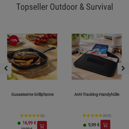
Topseller Outdoor & Survival
-15%
Gusseiserne Grillpfanne
Anti-Tracking-Handyhülle
(6)
(625)
16,99
€
9,99
€
19,99 €