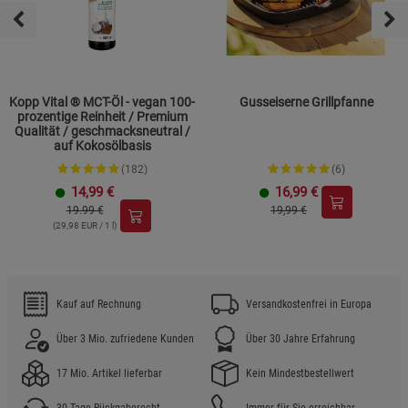
Kopp Vital ® MCT-Öl - vegan 100-
Gusseiserne Grillpfanne
prozentige Reinheit / Premium
Qualität / geschmacksneutral /
auf Kokosölbasis
(182)
(6)
14,99
€
16,99
€
19.99 €
19,99 €
(29,98 EUR / 1 l)
Kauf auf Rechnung
Versandkostenfrei in Europa
Über 3 Mio. zufriedene Kunden
Über 30 Jahre Erfahrung
17 Mio. Artikel lieferbar
Kein Mindestbestellwert